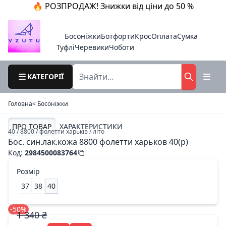
🔥 РОЗПРОДАЖ! Знижки від ціни до 50 %
Босоніжки
Ботфорти
Крос
Оплата
Сумка
Туфлі
Черевики
Чоботи
КАТЕГОРІЇ
Головна
< Босоніжки
ПРО ТОВАР
ХАРАКТЕРИСТИКИ
40 / 8800 / фолетти харьків / літо
Бос. син.лак.кожа 8800 фолетти харьков 40(р)
Код
:
2984500083764
Розмір
37
38
40
-50%
1 340 ₴