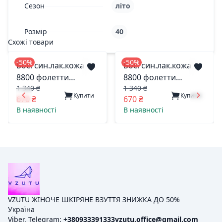
Сезон
літо
Розмір
40
Схожі товари
-50%
-50%
Бос. син.лак.кожа
Бос. син.лак.кожа
8800 фолетти
8800 фолетти
1 340 ₴
1 340 ₴
харьков 38(р)
харьков 37(р)
Купити
Купити
670 ₴
670 ₴
В наявності
В наявності
VZUTU ЖІНОЧЕ ШКІРЯНЕ ВЗУТТЯ ЗНИЖКА ДО 50%
Україна
Viber, Telegram:
+380933391333
vzutu.office@gmail.com