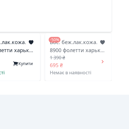
-50%
.лак.кожа.
Бос. беж.лак.кожа.
летти харьков
8900 фолетти харьков
1 390 ₴
39(р)
Купити
695 ₴
ті
Немає в наявності