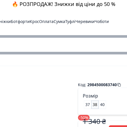
🔥 РОЗПРОДАЖ! Знижки від ціни до 50 %
ніжки
Ботфорти
Крос
Оплата
Сумка
Туфлі
Черевики
Чоботи
Бос. син.лак.кожа 
Код
:
2984500083740
Розмір
37
38
40
-50%
1 340 ₴