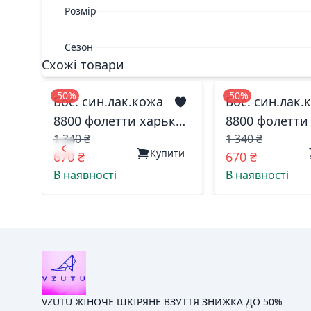
Розмір
Сезон
Схожі товари
-50%
-50%
Бос. син.лак.кожа
Бос. син.лак.
8800 фолетти харьков
8800 фолетти
1 340 ₴
1 340 ₴
37(р)
40(р)
Купити
670 ₴
670 ₴
В наявності
В наявності
VZUTU ЖІНОЧЕ ШКІРЯНЕ ВЗУТТЯ ЗНИЖКА ДО 50%