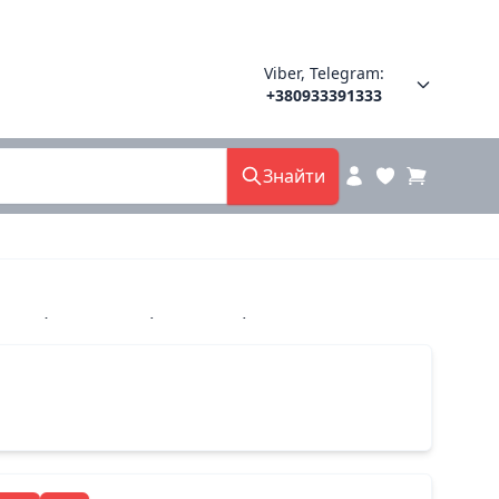
Viber, Telegram:
+380933391333
Знайти
8800 фолетти харьков 38(р)