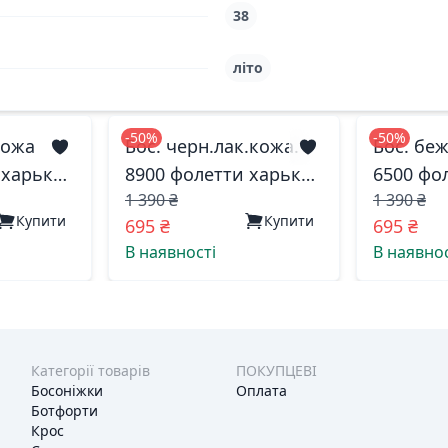
38
літо
-50%
-50%
кожа
Бос. черн.лак.кожа.
Бос. беж
 харьков
8900 фолетти харьков
6500 фо
1 390 ₴
1 390 ₴
36(р)
38(р)
Купити
Купити
695 ₴
695 ₴
В наявності
В наявнос
Категорії товарів
ПОКУПЦЕВІ
Босоніжки
Оплата
Ботфорти
Крос