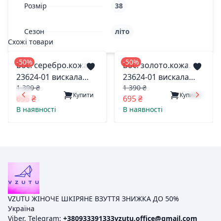
Розмір
38
Сезон
літо
Схожі товари
-50%
-50%
Бос. серебро.кожа
Бос. золото.кожа.
23624-01 вискала
23624-01 вискала
1 390 ₴
1 390 ₴
одесса 37(р)
одесса 38(р)
Купити
Купити
695 ₴
695 ₴
В наявності
В наявності
VZUTU ЖІНОЧЕ ШКІРЯНЕ ВЗУТТЯ ЗНИЖКА ДО 50%
Україна
Viber, Telegram:
+380933391333
vzutu.office@gmail.com