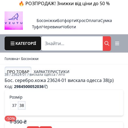
🔥 РОЗПРОДАЖ! Знижки від ціни до 50 %
Босоніжки
Ботфорти
Крос
Оплата
Сумка
Туфлі
Черевики
Чоботи
КАТЕГОРІЇ
Головна
< Босоніжки
ПРО ТОВАР
ХАРАКТЕРИСТИКИ
38 / 23624-01 / вискала одесса / літо
Бос. серебро.кожа 23624-01 вискала одесса 38(р)
Код
:
2984500052036
Розмір
37
38
-50%
1 390 ₴