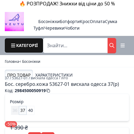
🔥 РОЗПРОДАЖ! Знижки від ціни до 50 %
Босоніжки
Ботфорти
Крос
Оплата
Сумка
Туфлі
Черевики
Чоботи
КАТЕГОРІЇ
Головна
< Босоніжки
ПРО ТОВАР
ХАРАКТЕРИСТИКИ
37 / 53627-01 / вискала одесса / літо
Бос. серебро.кожа 53627-01 вискала одесса 37(р)
Код
:
2984500050919
Розмір
36
37
40
-50%
1 390 ₴