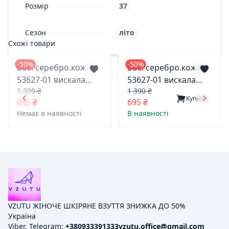
Розмір
37
Сезон
літо
Схожі товари
-50%
-50%
Бос. серебро.кожа
Бос. серебро.кожа
53627-01 вискала
53627-01 вискала
1 390 ₴
1 390 ₴
одесса 36(р)
одесса 40(р)
Купити
695 ₴
695 ₴
Немає в наявності
В наявності
VZUTU ЖІНОЧЕ ШКІРЯНЕ ВЗУТТЯ ЗНИЖКА ДО 50%
Україна
Viber, Telegram:
+380933391333
vzutu.office@gmail.com