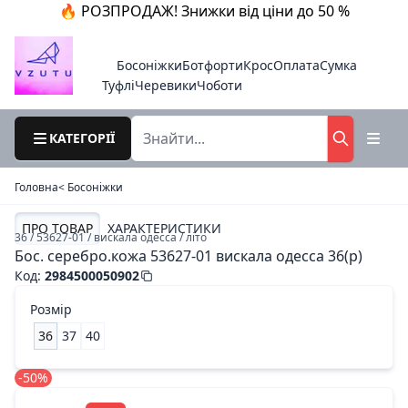
🔥 РОЗПРОДАЖ! Знижки від ціни до 50 %
Босоніжки
Ботфорти
Крос
Оплата
Сумка
Туфлі
Черевики
Чоботи
КАТЕГОРІЇ
Головна
< Босоніжки
ПРО ТОВАР
ХАРАКТЕРИСТИКИ
36 / 53627-01 / вискала одесса / літо
Бос. серебро.кожа 53627-01 вискала одесса 36(р)
Код
:
2984500050902
Розмір
36
37
40
-50%