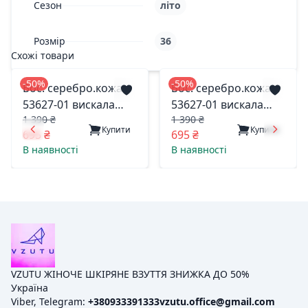
Сезон
літо
Розмір
36
Схожі товари
-50%
-50%
Бос. серебро.кожа
Бос. серебро.кожа
53627-01 вискала
53627-01 вискала
1 390 ₴
1 390 ₴
одесса 37(р)
одесса 40(р)
Купити
Купити
695 ₴
695 ₴
В наявності
В наявності
VZUTU ЖІНОЧЕ ШКІРЯНЕ ВЗУТТЯ ЗНИЖКА ДО 50%
Україна
Viber, Telegram:
+380933391333
vzutu.office@gmail.com