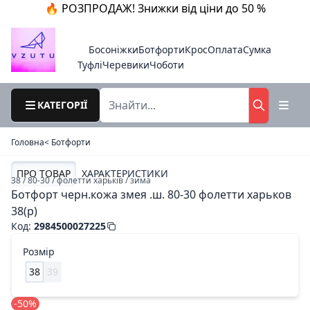
🔥 РОЗПРОДАЖ! Знижки від ціни до 50 %
Босоніжки
Ботфорти
Крос
Оплата
Сумка
Туфлі
Черевики
Чоботи
КАТЕГОРІЇ
Головна
< Ботфорти
ПРО ТОВАР
ХАРАКТЕРИСТИКИ
38 / 80-30 / фолетти харьків / зима
Ботфорт черн.кожа змея .ш. 80-30 фолетти харьков
38(р)
Код
:
2984500027225
Розмір
38
39
-50%