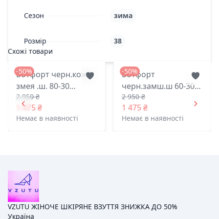
Сезон
зима
Розмір
38
Схожі товари
-50%
-50%
Ботфорт черн.кожа
Ботфорт
змея .ш. 80-30
черн.замш.ш 60-30
2 950 ₴
2 950 ₴
фолетти харьков
фолетти харьков
1 475 ₴
1 475 ₴
39(р)
38(р)
Немає в наявності
Немає в наявності
VZUTU ЖІНОЧЕ ШКІРЯНЕ ВЗУТТЯ ЗНИЖКА ДО 50%
Україна